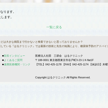
となります。
たします。
一覧に戻る
などは大きな病院まで行かないと検査できないと思っておりませんか？
業している『はるクリニック』では最新の技術と先生の知識により、糖尿病予防のアドバイ
■
院長インタビュー
医療法人社団 三碧会 はるクリニック
■
よくあるご質問
〒188-0001 東京都西東京市谷戸町3-23-1 K-flat1F
■
連携医療機関・リンク
【TEL】042-425-1178 【FAX】042-425-1174 【休診
Copyright はるクリニック.All Rights Reserved.