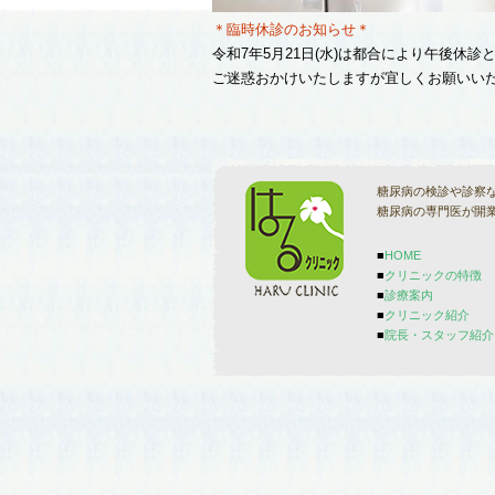
＊臨時休診のお知らせ＊
令和7年5月21日(水)は都合により午後休診
ご迷惑おかけいたしますが宜しくお願いい
糖尿病の検診や診察
糖尿病の専門医が開
■
HOME
■
クリニックの特徴
■
診療案内
■
クリニック紹介
■
院長・スタッフ紹介