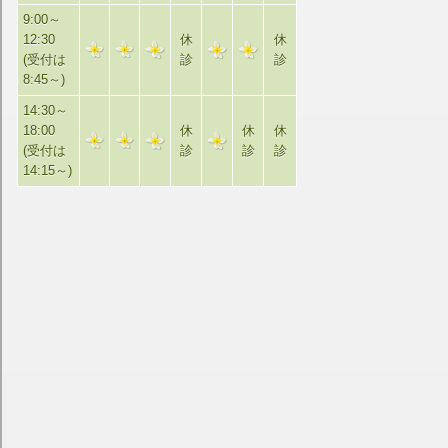
9:00～
12:30
休
休
(受付は
診
診
8:45～)
14:30～
18:00
休
休
休
(受付は
診
診
診
14:15～)