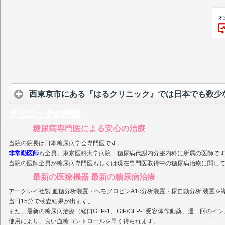
西東京市にある『はるクリニック』では日本でも数少
クリニックの特徴
糖尿病専門医による安心の治療
当院の院長は日本糖尿病学会専門医です。
非常勤医師
も全員、東京医科大学病院 糖尿病代謝内分泌内科に所属の医師で
当院の医師全員が糖尿病専門医もしくは現在専門医取得中の糖尿病治療に関し
最新の医療機器 最新の糖尿病治療
アークレイ社製 血糖分析装置・ヘモグロビンA1c分析装置・尿自動分析 装置を
当日15分で検査結果が出ます。
また、最新の糖尿病治療（経口GLP-1、GIP/GLP-1受容体作動薬、週一回の
使用により、良い血糖コントロールを早く得られます。