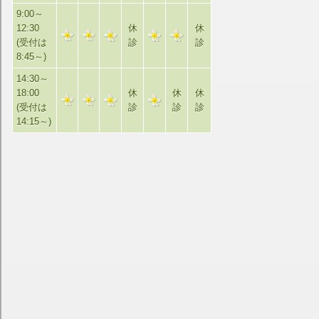
9:00～
12:30
休
休
(受付は
診
診
8:45～)
14:30～
18:00
休
休
休
(受付は
診
診
診
14:15～)