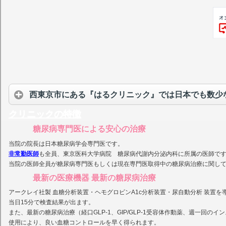
西東京市にある『はるクリニック』では日本でも数少
クリニックの特徴
糖尿病専門医による安心の治療
当院の院長は日本糖尿病学会専門医です。
非常勤医師
も全員、東京医科大学病院 糖尿病代謝内分泌内科に所属の医師で
当院の医師全員が糖尿病専門医もしくは現在専門医取得中の糖尿病治療に関し
最新の医療機器 最新の糖尿病治療
アークレイ社製 血糖分析装置・ヘモグロビンA1c分析装置・尿自動分析 装置を
当日15分で検査結果が出ます。
また、最新の糖尿病治療（経口GLP-1、GIP/GLP-1受容体作動薬、週一回の
使用により、良い血糖コントロールを早く得られます。