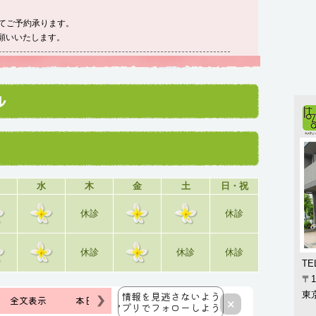
てご予約承ります。
願いいたします。
水
木
金
土
日・祝
休診
休診
休診
休診
休診
TE
〒1
東京