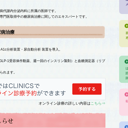
病代謝内分泌内科に所属の医師です。
専門医取得中の糖尿病治療に関してのエキスパートです。
病治療
A1c分析装置・尿自動分析 装置を導入。
P/GLP-1受容体作動薬、週一回のインスリン製剤）と血糖測定器（リブ
られます。
オンライン診療の詳しい内容は
こちら⇒