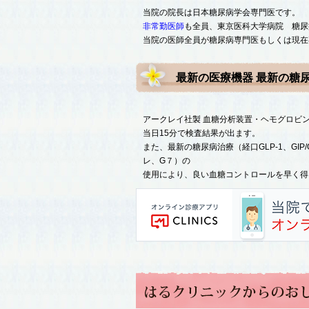
当院の院長は日本糖尿病学会専門医です。
非常勤医師
も全員、東京医科大学病院 糖尿
当院の医師全員が糖尿病専門医もしくは現在
最新の医療機器 最新の糖尿
アークレイ社製 血糖分析装置・ヘモグロビン
当日15分で検査結果が出ます。
また、最新の糖尿病治療（経口GLP-1、GI
レ、G７）の
使用により、良い血糖コントロールを早く得